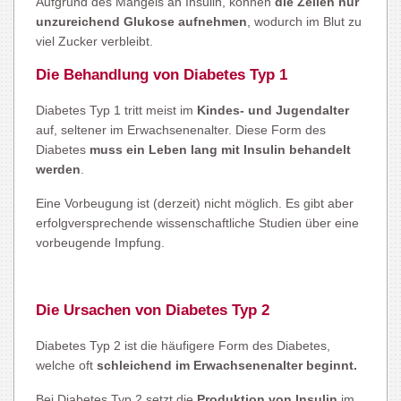
Aufgrund des Mangels an Insulin, können
die Zellen nur
unzureichend Glukose aufnehmen
, wodurch im Blut zu
viel Zucker verbleibt.
Die Behandlung von
Diabetes Typ 1
Diabetes Typ 1 tritt meist im
Kindes- und Jugendalter
auf, seltener im Erwachsenenalter. Diese Form des
Diabetes
muss ein Leben lang mit Insulin behandelt
werden
.
Eine Vorbeugung ist (derzeit) nicht möglich. Es gibt aber
erfolgversprechende wissenschaftliche Studien über eine
vorbeugende Impfung.
Die Ursachen von Diabetes Typ 2
Diabetes Typ 2 ist die häufigere Form des Diabetes,
welche oft
schleichend im Erwachsenenalter beginnt.
Bei Diabetes Typ 2 setzt die
Produktion von Insulin
im