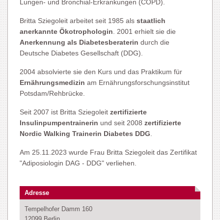
Lungen- und Bronchial-Erkrankungen (COPD).
Britta Sziegoleit arbeitet seit 1985 als
staatlich
anerkannte Ökotrophologin
. 2001 erhielt sie die
Anerkennung als Diabetesberaterin
durch die
Deutsche Diabetes Gesellschaft (DDG).
2004 absolvierte sie den Kurs und das Praktikum für
Ernährungsmedizin
am Ernährungsforschungsinstitut
Potsdam/Rehbrücke.
Seit 2007 ist Britta Sziegoleit
zertifizierte
Insulinpumpentrainerin
und seit 2008
zertifizierte
Nordic Walking Trainerin Diabetes DDG
.
Am 25.11.2023 wurde Frau Britta Sziegoleit das Zertifikat
"Adiposiologin DAG - DDG" verliehen.
Adresse
Tempelhofer Damm 160
12099 Berlin