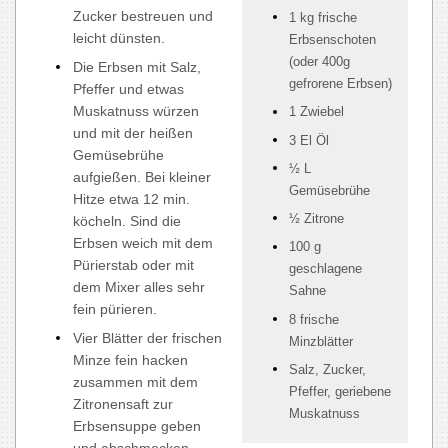
Zucker bestreuen und
1 kg frische
leicht dünsten.
Erbsenschoten
(oder 400g
Die Erbsen mit Salz,
gefrorene Erbsen)
Pfeffer und etwas
Muskatnuss würzen
1 Zwiebel
und mit der heißen
3 El Öl
Gemüsebrühe
½ L
aufgießen. Bei kleiner
Gemüsebrühe
Hitze etwa 12 min.
½ Zitrone
köcheln. Sind die
Erbsen weich mit dem
100 g
Pürierstab oder mit
geschlagene
dem Mixer alles sehr
Sahne
fein pürieren.
8 frische
Vier Blätter der frischen
Minzblätter
Minze fein hacken
Salz, Zucker,
zusammen mit dem
Pfeffer, geriebene
Zitronensaft zur
Muskatnuss
Erbsensuppe geben