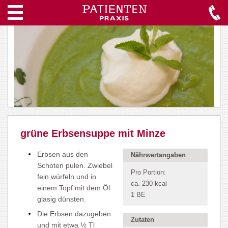
grüne Erbsensuppe mit Minze
Erbsen aus den
Nährwertangaben
Schoten pulen. Zwiebel
Pro Portion:
fein würfeln und in
ca. 230 kcal
einem Topf mit dem Öl
1 BE
glasig dünsten.
Die Erbsen dazugeben
Zutaten
und mit etwa ½ Tl